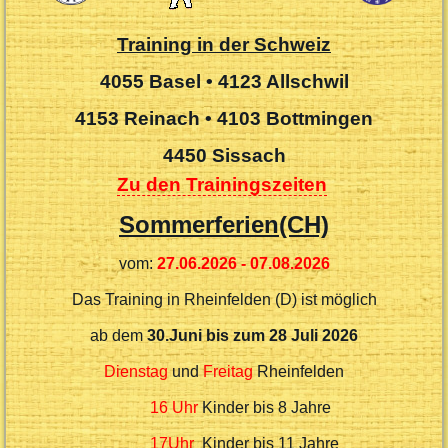
Training in der Schweiz
4055 Basel
•
4123 Allschwil
4153 Reinach •
4103 Bottmingen
4450 Sissach
Zu den Trainingszeiten
Sommerferien(CH)
vom:
27.06.2026 - 07.08.2026
Das Training in Rheinfelden (D) ist möglich
ab dem
30.Juni bis zum 28 Juli 2026
Dienstag
und
Freitag
Rheinfelden
16 Uhr
Kinder bis 8 Jahre
17Uhr
Kinder bis 11 Jahre