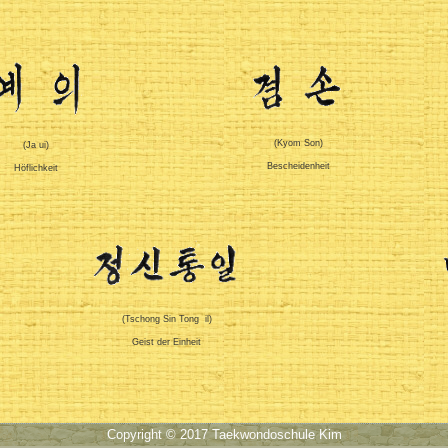
(Kyom Son)
(Ja ui)
Bescheidenheit
Höflichkeit
(Tschong Sin Tong il)
Geist der Einheit
Copyright © 2017
Taekwondoschule Kim