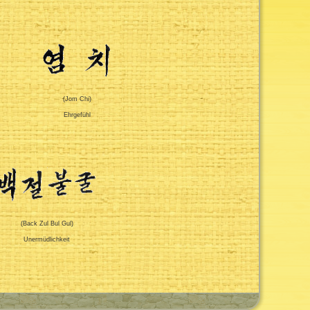
(Jom Chi)
Ehrgefühl
(Back Zul Bul Gul)
Unermüdlichkeit