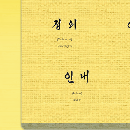
(Tschong ui)
Gerechtigkeit
(In Nae)
Geduld